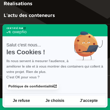
Réalisations
L'actu des conteneurs
CERTIFIÉ PAR
certifié
Container maritime
par
Axeptio
Achat container
-
Salut c'est nous...
En
Container frigorifique
les Cookies !
savoir
Container de stockage
plus
sur
Container occasion
Ils nous servent à mesurer l'audience, à
Axeptio
Conteneur maritime
améliorer le site et à vous montrer des containers qui collent à
votre projet. Rien de plus.
C'est OK pour vous ?
Ports maritimes
Politique de confidentialité
et fluviaux
Je refuse
Je choisis
J'accepte
DEMANDER UN DEVIS