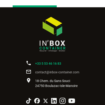
phone
+33 5 53 46 16 83
mail_outline
contact@inbox-container.com
place
18 Chem. du Sans Souci
24750 Boulazac-Isle-Manoire