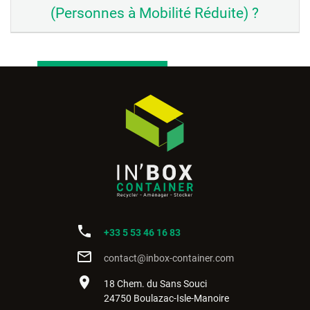
(Personnes à Mobilité Réduite) ?
phone
+33 5 53 46 16 83
mail_outline
contact@inbox-container.com
place
18 Chem. du Sans Souci
24750 Boulazac-Isle-Manoire