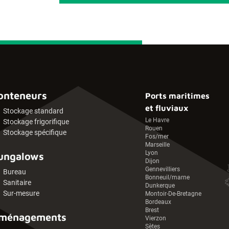
onteneurs
Ports maritimes
et fluviaux
Stockage standard
Le Havre
Stockage frigorifique
Rouen
Stockage spécifique
Fos/mer
Marseille
Lyon
ungalows
Dijon
Gennevilliers
Bureau
Bonneuil/marne
Sanitaire
Dunkerque
Sur-mesure
Montoir-De-Bretagne
Bordeaux
Brest
ménagements
Vierzon
Sètes