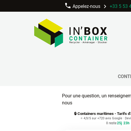
phone
chevron_right
Appelez-nous
+33 5 53 
chevron_right
In'BOX
Contact
Contactez-nous
CONT
Pour une question, un renseignem
nous
🔒 Containers maritimes - Tarifs d
⭐ 4,9/5 sur +720 avis Google · Dev
Il reste
25j
23h
·
·