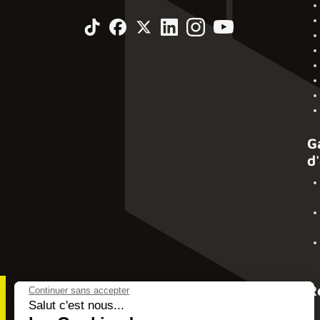
G
d
R
Continuer sans accepter
Salut c'est nous...