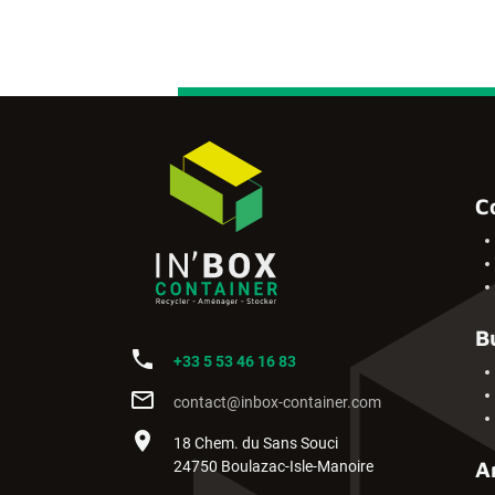
C
B
phone
+33 5 53 46 16 83
mail_outline
contact@inbox-container.com
place
18 Chem. du Sans Souci
A
24750 Boulazac-Isle-Manoire