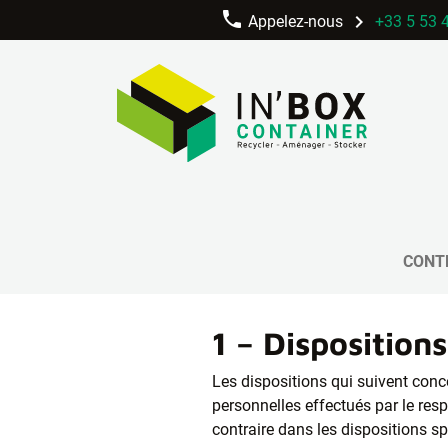
phone
chevron_right
Appelez-nous
+33 5 53 
chevron_right
In'BOX
Politique de confidentialité
Politique de conf
CONT
1 – Disposition
Les dispositions qui suivent conc
personnelles effectués par le res
contraire dans les dispositions sp