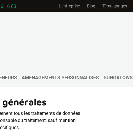
46 16 83
L’entreprise
Blog
Témoignages
identialité
ENEURS
AMÉNAGEMENTS PERSONNALISÉS
BUNGALOWS
s générales
ernent tous les traitements de données
ponsable du traitement, sauf mention
écifiques.