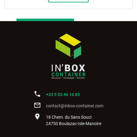
phone
+33 5 53 46 16 83
mail_outline
contact@inbox-container.com
place
18 Chem. du Sans Souci
24750 Boulazac-Isle-Manoire