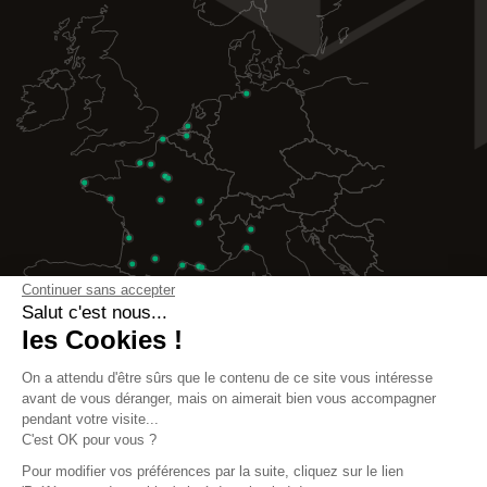
Continuer sans accepter
Salut c'est nous...
les Cookies !
On a attendu d'être sûrs que le contenu de ce site vous intéresse
avant de vous déranger, mais on aimerait bien vous accompagner
pendant votre visite...
C'est OK pour vous ?
©2026 INBOX -
L'entreprise
-
Mentions légales
-
Pour modifier vos préférences par la suite, cliquez sur le lien
Politique de confidentialité
-
CGV Container
-
CGV Aménagement
-