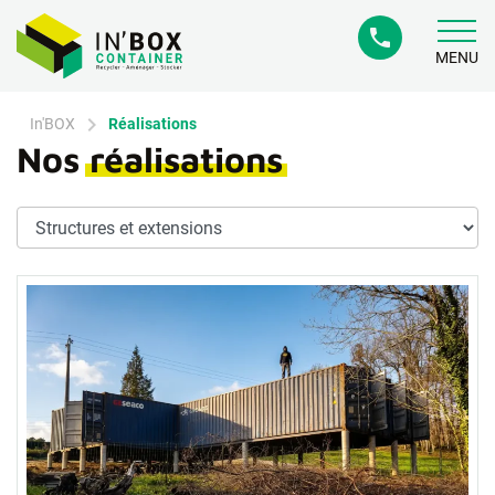
phone
MENU
chevron_right
In'BOX
Réalisations
Nos
réalisations