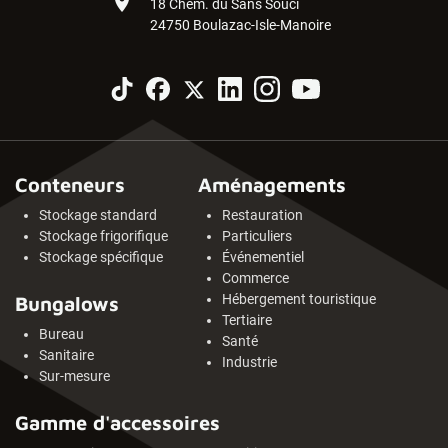
place
18 Chem. du Sans Souci
24750 Boulazac-Isle-Manoire
Conteneurs
Aménagements
Stockage standard
Restauration
Stockage frigorifique
Particuliers
Stockage spécifique
Événementiel
Commerce
Hébergement touristique
Bungalows
Tertiaire
Bureau
Santé
Sanitaire
Industrie
Sur-mesure
Gamme d'accessoires