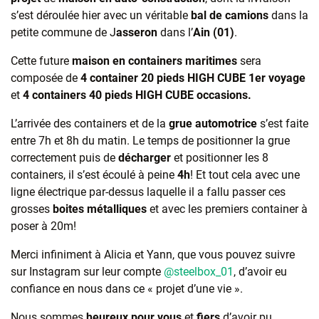
s’est déroulée hier avec un véritable
bal de camions
dans la
petite commune de J
asseron
dans l’
Ain (01)
.
Cette future
maison en containers maritimes
sera
composée de
4 container 20 pieds HIGH CUBE 1er voyage
et
4 containers 40 pieds HIGH CUBE occasions.
L’arrivée des containers et de la
grue automotrice
s’est faite
entre 7h et 8h du matin. Le temps de positionner la grue
correctement puis de
décharger
et positionner les 8
containers, il s’est écoulé à peine
4h
! Et tout cela avec une
ligne électrique par-dessus laquelle il a fallu passer ces
grosses
boites métalliques
et avec les premiers container à
poser à 20m!
Merci infiniment à Alicia et Yann, que vous pouvez suivre
sur Instagram sur leur compte
@steelbox_01
, d’avoir eu
confiance en nous dans ce « projet d’une vie ».
Nous sommes
heureux pour vous
et
fiers
d’avoir pu