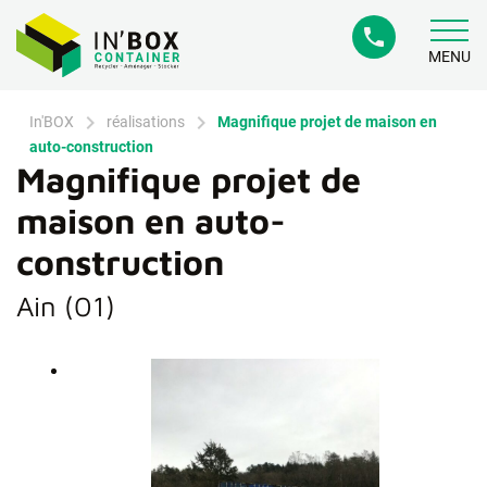
phone
MENU
chevron_right
chevron_right
In'BOX
réalisations
Magnifique projet de maison en
auto-construction
Magnifique projet de
maison en auto-
construction
Ain (01)