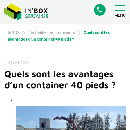
phone
MENU
chevron_right
chevron_right
In'BOX
L'actualité des conteneurs
Quels sont les
avantages d’un container 40 pieds ?
le 21 avril 2023
Quels sont les avantages
d’un container 40 pieds ?