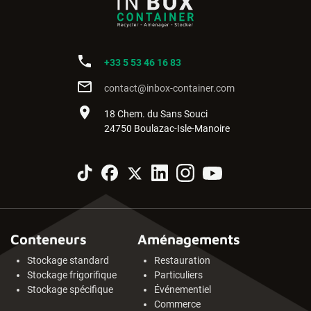
phone
+33 5 53 46 16 83
mail_outline
contact@inbox-container.com
place
18 Chem. du Sans Souci
24750 Boulazac-Isle-Manoire
Conteneurs
Aménagements
Stockage standard
Restauration
Stockage frigorifique
Particuliers
Stockage spécifique
Événementiel
Commerce