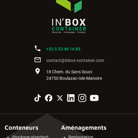
phone
+33 5 53 46 16 83
mail_outline
contact@inbox-container.com
place
18 Chem. du Sans Souci
24750 Boulazac-Isle-Manoire
Conteneurs
Aménagements
Stockage standard
Restauration