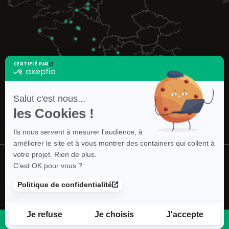
CERTIFIÉ PAR
certifié
par
Axeptio
-
Salut c'est nous...
En
les Cookies !
savoir
plus
sur
Ils nous servent à mesurer l'audience, à
Axeptio
améliorer le site et à vous montrer des containers qui collent à
votre projet. Rien de plus.
©2026 INBOX -
L'entreprise
-
Mentions légales
-
C'est OK pour vous ?
Politique de confidentialité
-
CGV Container
-
CGV Aménagement
-
Gérer les cookies
- Un site
SS2i
Politique de confidentialité
Je refuse
Je choisis
J'accepte
DEMANDER UN DEVIS