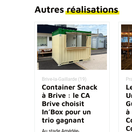
Autres
réalisations
Brive-la-Gaillarde (19)
Pra
Container Snack
L
à Brive : le CA
U
Brive choisit
G
In’Box pour un
à
trio gagnant
C
C
Au stade Amédée-