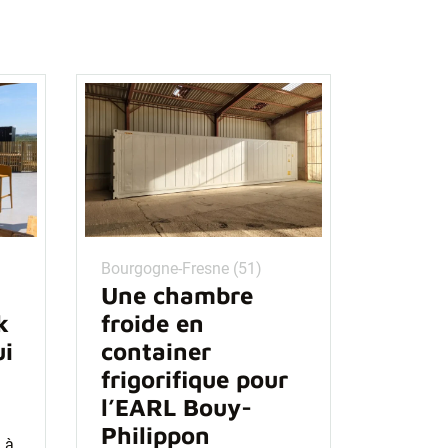
Bourgogne-Fresne (51)
Une chambre
k
froide en
ui
container
frigorifique pour
l’EARL Bouy-
Philippon
 à