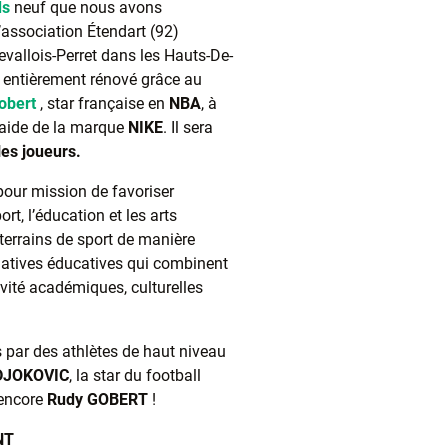
ds
neuf que nous avons
association Étendart (92)
Levallois-Perret dans les Hauts-De-
t entièrement rénové grâce au
obert
, star française en
NBA
, à
l’aide de la marque
NIKE
. Il sera
les joueurs.
 pour mission de favoriser
ort, l’éducation et les arts
 terrains de sport de manière
tiatives éducatives qui combinent
ivité académiques, culturelles
s par des athlètes de haut niveau
DJOKOVIC
, la star du football
encore
Rudy
GOBERT
!
NT