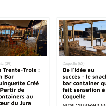
tz (39)
Coquelle (62)
e Trente-Trois :
De l’idée au
n Bar
succès : le snac
uinguette Créé
bar container q
 Partir de
fait sensation à
ontainers au
Coquelle
œur du Jura
Au cœur du Pas-de-Calais,