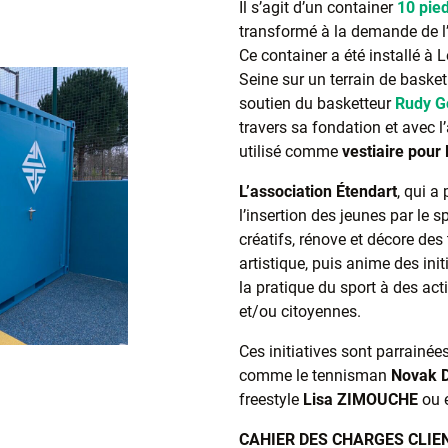
Il s’agit d’un container
10 pie
transformé à la demande de l’
Ce container a été installé à 
Seine sur un terrain de baske
soutien du basketteur
Rudy G
travers sa fondation et avec 
utilisé comme
vestiaire pour 
L’association Étendart
, qui a
l’insertion des jeunes par le sp
créatifs, rénove et décore des
artistique, puis anime des ini
la pratique du sport à des act
et/ou citoyennes.
Ces initiatives sont parrainée
comme le tennisman
Novak
freestyle
Lisa
ZIMOUCHE
ou 
CAHIER DES CHARGES CLIE