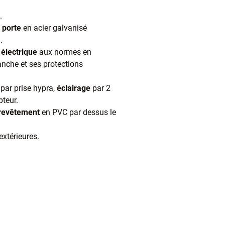
.
e
porte
en acier galvanisé
.
électrique
aux normes en
anche et ses protections
par prise hypra,
éclairage
par 2
pteur.
revêtement
en PVC par dessus le
extérieures.