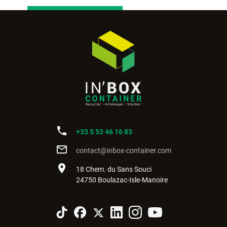
phone
+33 5 53 46 16 83
mail_outline
contact@inbox-container.com
place
18 Chem. du Sans Souci
24750 Boulazac-Isle-Manoire