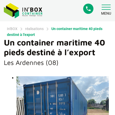
phone
MENU
chevron_right
chevron_right
In'BOX
réalisations
Un container maritime 40 pieds
destiné à l’export
Un container maritime 40
pieds destiné à l’export
Les Ardennes (08)