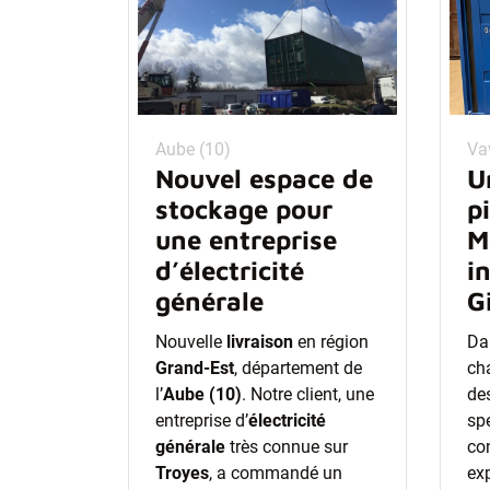
Aube (10)
Va
Nouvel espace de
U
stockage pour
p
une entreprise
M
d’électricité
i
générale
G
Nouvelle
livraison
en région
Dan
Grand-Est
, département de
cha
l’
Aube (10)
. Notre client, une
des
entreprise d’
électricité
spé
générale
très connue sur
co
Troyes
, a commandé un
ex