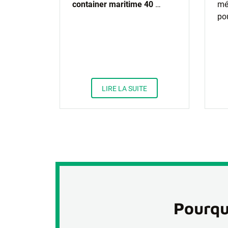
container maritime 40
…
mét
po
LIRE LA SUITE
Pourqu