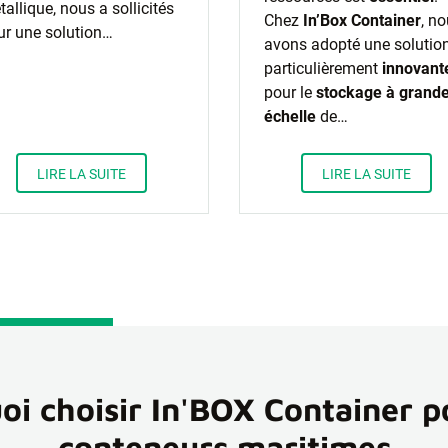
allique, nous a sollicités
Chez
In’Box Container
, n
ur une solution…
avons adopté une solutio
particulièrement
innovant
pour le
stockage à grand
échelle
de…
LIRE LA SUITE
LIRE LA SUITE
oi choisir In'BOX Container p
conteneurs maritimes