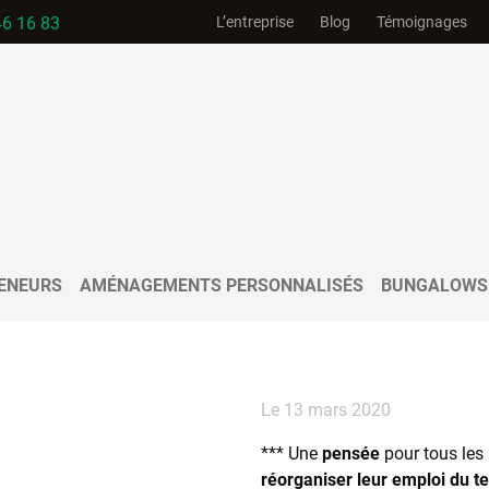
46 16 83
L’entreprise
Blog
Témoignages
on périssables
ées non périssables
ENEURS
AMÉNAGEMENTS PERSONNALISÉS
BUNGALOWS
Le 13 mars 2020
*** Une
pensée
pour tous les
réorganiser leur emploi du 