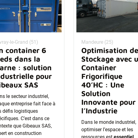
vray-le-Grand (51)
Mandeure (25)
n container 6
Optimisation d
ieds dans la
Stockage avec 
arne : solution
Container
ndustrielle pour
Frigorifique
ibeaux SAS
40’HC : Une
Solution
s le secteur industriel,
Innovante pour
que entreprise fait face à
l’Industrie
 défis logistiques
cifiques. C’est dans ce
Dans le monde industriel,
ntexte que Gibeaux SAS,
optimiser l’espace et les
pert en construction
ressources est
essentiel
.