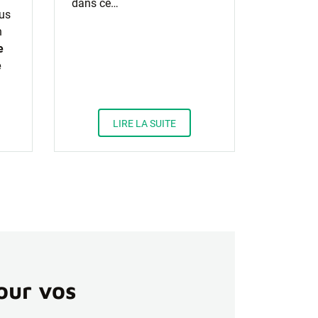
dans ce…
ous
n
e
e
LIRE LA SUITE
our vos