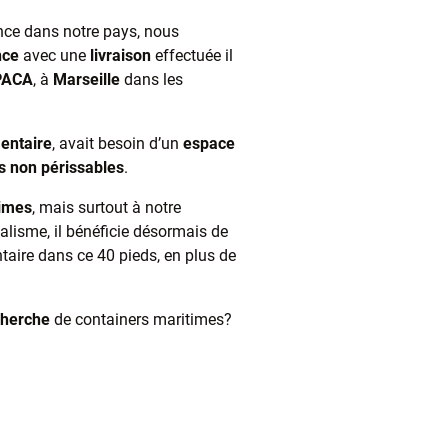
nce dans notre pays, nous
nce
avec une
livraison
effectuée il
PACA
, à
Marseille
dans les
mentaire
, avait besoin d’un
espace
s non périssables
.
times
, mais surtout à notre
nalisme, il bénéficie désormais de
ire dans ce 40 pieds, en plus de
cherche
de containers maritimes?