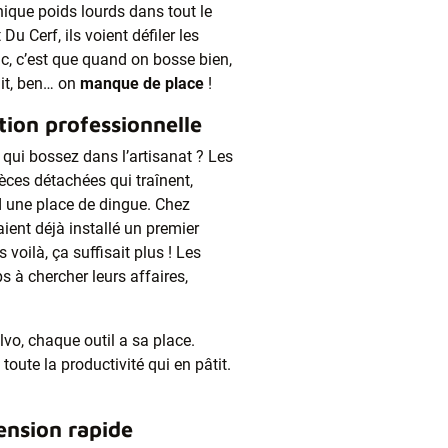
nique poids lourds dans tout le
Du Cerf, ils voient défiler les
uc, c’est que quand on bosse bien,
dit, ben… on
manque de place
!
ation professionnelle
 qui bossez dans l’artisanat ? Les
ièces détachées qui traînent,
nd une place de dingue. Chez
aient déjà installé un premier
 voilà, ça suffisait plus ! Les
 à chercher leurs affaires,
.
vo, chaque outil a sa place.
oute la productivité qui en pâtit.
ension rapide