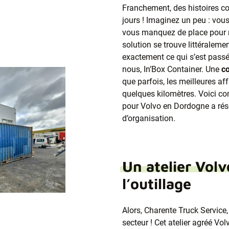
Franchement, des histoires co
jours ! Imaginez un peu : vou
vous manquez de place pour r
solution se trouve littéraleme
exactement ce qui s’est pass
nous, In’Box Container. Une
co
que parfois, les meilleures af
quelques kilomètres. Voici c
pour Volvo en Dordogne a réso
d’organisation.
Un atelier Volv
l’outillage
Alors, Charente Truck Service,
secteur ! Cet atelier agréé Vo