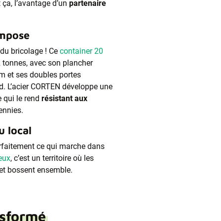
t ça, l’avantage d’un
partenaire
impose
s du bricolage ! Ce
container 20
 tonnes, avec son plancher
 et ses doubles portes
aud. L’acier CORTEN développe une
e qui le rend
résistant aux
ennies.
u local
parfaitement ce qui marche dans
eux
, c’est un territoire où les
 et bossent ensemble.
nsformé