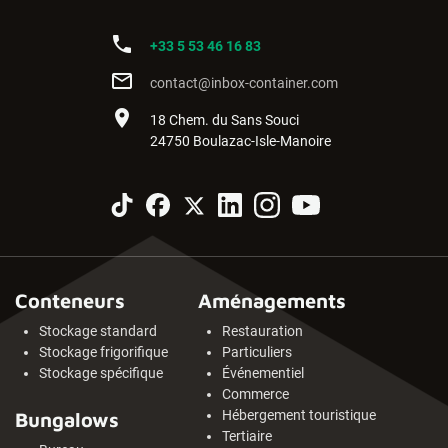
phone
+33 5 53 46 16 83
mail_outline
contact@inbox-container.com
place
18 Chem. du Sans Souci
24750 Boulazac-Isle-Manoire
Conteneurs
Aménagements
Stockage standard
Restauration
Stockage frigorifique
Particuliers
Stockage spécifique
Événementiel
Commerce
Hébergement touristique
Bungalows
Tertiaire