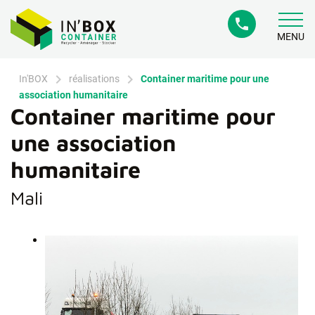
phone
MENU
chevron_right
chevron_right
In'BOX
réalisations
Container maritime pour une
association humanitaire
Container maritime pour
une association
humanitaire
Mali