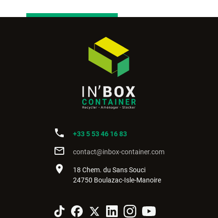
phone
+33 5 53 46 16 83
mail_outline
contact@inbox-container.com
place
18 Chem. du Sans Souci
24750 Boulazac-Isle-Manoire