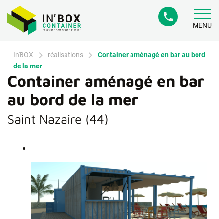
phone
MENU
chevron_right
chevron_right
In'BOX
réalisations
Container aménagé en bar au bord
de la mer
Container aménagé en bar
au bord de la mer
Saint Nazaire (44)