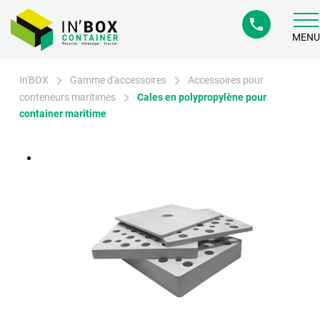
phone
MENU
chevron_right
chevron_right
In'BOX
Gamme d'accessoires
Accessoires pour
chevron_right
conteneurs maritimes
Cales en polypropylène pour
container maritime