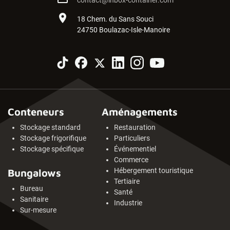
contact@inbox-container.com
place
18 Chem. du Sans Souci
24750 Boulazac-Isle-Manoire
Conteneurs
Aménagements
Stockage standard
Restauration
Stockage frigorifique
Particuliers
Stockage spécifique
Événementiel
Commerce
Hébergement touristique
Bungalows
Tertiaire
Bureau
Santé
Sanitaire
Industrie
Sur-mesure