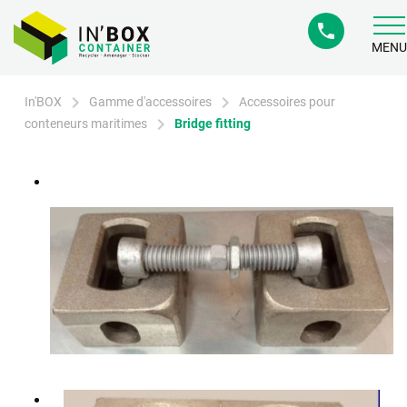
phone
MENU
chevron_right
chevron_right
In'BOX
Gamme d'accessoires
Accessoires pour
chevron_right
conteneurs maritimes
Bridge fitting