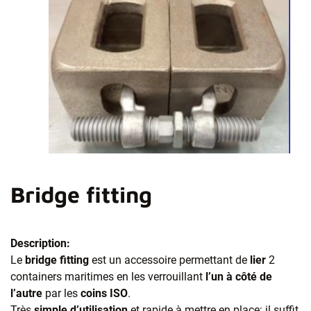
Bridge fitting
Description:
Le
bridge fitting
est un accessoire permettant de
lier
2
containers maritimes en les verrouillant
l’un à côté de
l’autre
par les
coins ISO
.
Très
simple d’utilisation
et rapide à mettre en place: il suffit