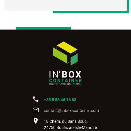
phone
+33 5 53 46 16 83
mail_outline
contact@inbox-container.com
place
18 Chem. du Sans Souci
24750 Boulazac-Isle-Manoire