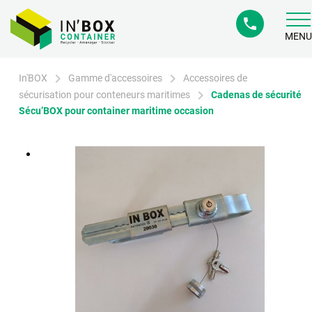
phone
MENU
chevron_right
chevron_right
In'BOX
Gamme d'accessoires
Accessoires de
chevron_right
sécurisation pour conteneurs maritimes
Cadenas de sécurité
Sécu’BOX pour container maritime occasion