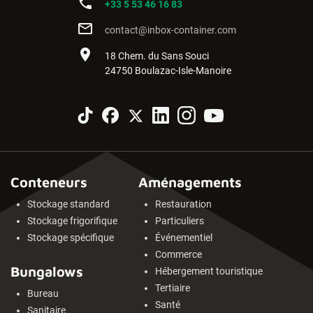
phone
+33 5 53 46 16 83
mail_outline
contact@inbox-container.com
place
18 Chem. du Sans Souci
24750 Boulazac-Isle-Manoire
Conteneurs
Aménagements
Stockage standard
Restauration
Stockage frigorifique
Particuliers
Stockage spécifique
Événementiel
Commerce
Bungalows
Hébergement touristique
Tertiaire
Bureau
Santé
Sanitaire