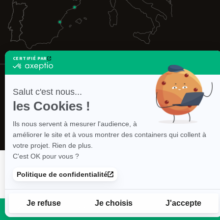
CERTIFIÉ PAR
certifié
par
Axeptio
©2026 INBOX -
L'entreprise
-
Mentions légales
-
-
Salut c'est nous...
Politique de confidentialité
-
CGV Container
-
CGV Aménagement
-
En
Gérer les cookies
- Un site
SS2i
les Cookies !
savoir
plus
sur
Ils nous servent à mesurer l'audience, à
Axeptio
améliorer le site et à vous montrer des containers qui collent à
votre projet. Rien de plus.
C'est OK pour vous ?
Politique de confidentialité
Je refuse
Je choisis
J'accepte
DEMANDER UN DEVIS