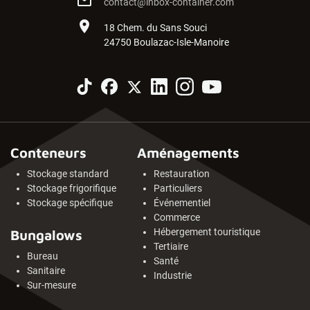
mail_outline
contact@inbox-container.com
place
18 Chem. du Sans Souci
24750 Boulazac-Isle-Manoire
Conteneurs
Aménagements
Stockage standard
Restauration
Stockage frigorifique
Particuliers
Stockage spécifique
Événementiel
Commerce
Hébergement touristique
Bungalows
Tertiaire
Bureau
Santé
Sanitaire
Industrie
Sur-mesure