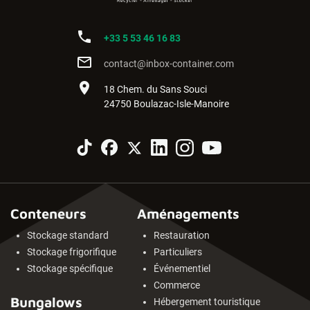
phone
+33 5 53 46 16 83
mail_outline
contact@inbox-container.com
place
18 Chem. du Sans Souci
24750 Boulazac-Isle-Manoire
Conteneurs
Aménagements
Stockage standard
Restauration
Stockage frigorifique
Particuliers
Stockage spécifique
Événementiel
Commerce
Bungalows
Hébergement touristique